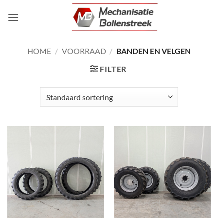
Ga
naar
inhoud
HOME
/
VOORRAAD
/
BANDEN EN VELGEN
FILTER