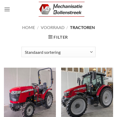
Ga
naar
inhoud
HOME
/
VOORRAAD
/
TRACTOREN
FILTER