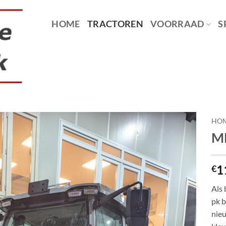
HOME
TRACTOREN
VOORRAAD
S
HO
MF
1
€
Als 
pk b
nieu