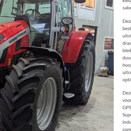
kleu
sabe
Deze
best
uits
draa
bied
duu
hoo
uit
opti
Dez
voor
GPS.
Supe
indu
comf