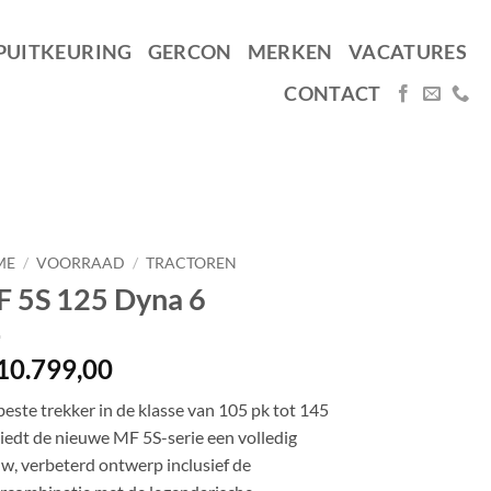
PUITKEURING
GERCON
MERKEN
VACATURES
CONTACT
ME
/
VOORRAAD
/
TRACTOREN
 5S 125 Dyna 6
10.799,00
beste trekker in de klasse van 105 pk tot 145
iedt de nieuwe MF 5S-serie een volledig
w, verbeterd ontwerp inclusief de