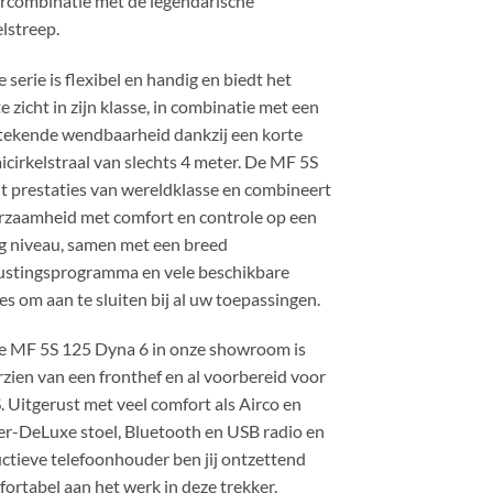
rcombinatie met de legendarische
lstreep.
 serie is flexibel en handig en biedt het
e zicht in zijn klasse, in combinatie met een
tekende wendbaarheid dankzij een korte
icirkelstraal van slechts 4 meter. De MF 5S
t prestaties van wereldklasse en combineert
rzaamheid met comfort en controle op een
g niveau, samen met een breed
rustingsprogramma en vele beschikbare
es om aan te sluiten bij al uw toepassingen.
e MF 5S 125 Dyna 6 in onze showroom is
zien van een fronthef en al voorbereid voor
 Uitgerust met veel comfort als Airco en
r-DeLuxe stoel, Bluetooth en USB radio en
ctieve telefoonhouder ben jij ontzettend
ortabel aan het werk in deze trekker.