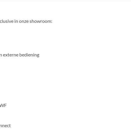
clusive in onze showroom:
n externe bediening
8WF
onnect