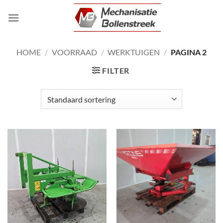
Ga
naar
inhoud
HOME
/
VOORRAAD
/
WERKTUIGEN
/
PAGINA 2
FILTER