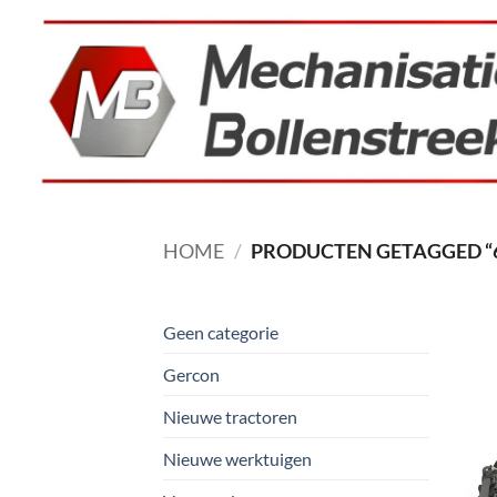
Ga
naar
inhoud
HOME
/
PRODUCTEN GETAGGED “
Geen categorie
Gercon
Nieuwe tractoren
Nieuwe werktuigen