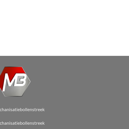
hanisatiebollenstreek
hanisatiebollenstreek