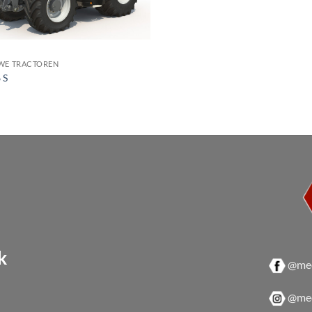
WE TRACTOREN
 S
k
@mec
@mec