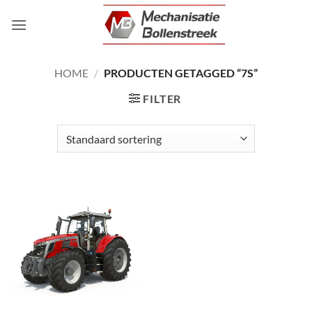
Ga
naar
inhoud
HOME
/
PRODUCTEN GETAGGED “7S”
FILTER