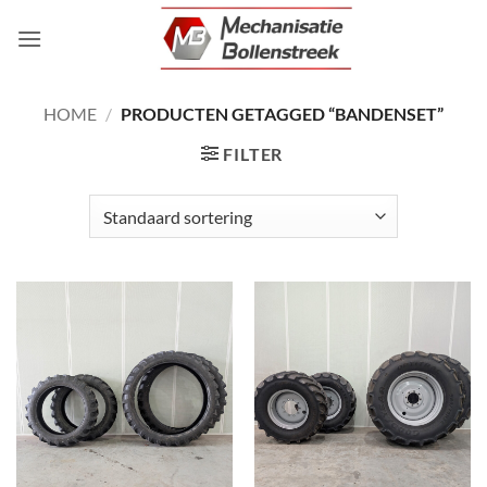
Ga
naar
inhoud
HOME
/
PRODUCTEN GETAGGED “BANDENSET”
FILTER