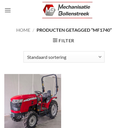
Ga
naar
inhoud
HOME
/
PRODUCTEN GETAGGED “MF1740”
FILTER