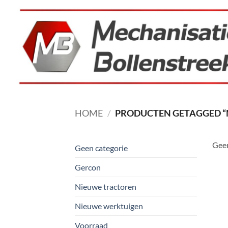
Ga
naar
inhoud
HOME
/
PRODUCTEN GETAGGED “
Geen
Geen categorie
Gercon
Nieuwe tractoren
Nieuwe werktuigen
Voorraad