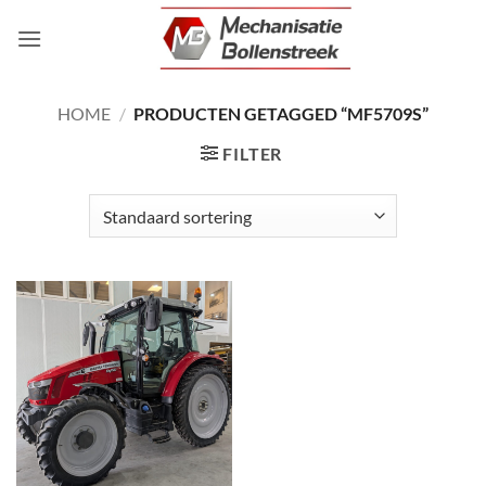
Ga
naar
inhoud
HOME
/
PRODUCTEN GETAGGED “MF5709S”
FILTER