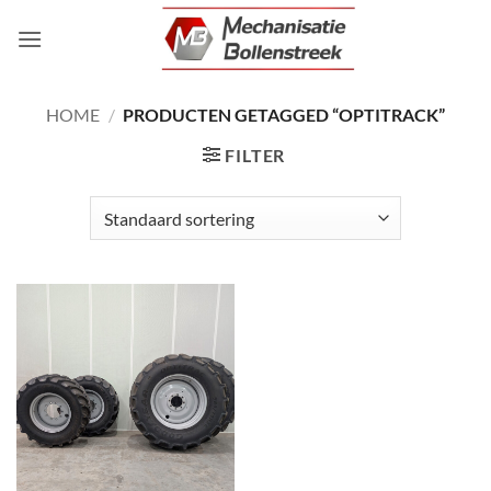
Ga
naar
inhoud
HOME
/
PRODUCTEN GETAGGED “OPTITRACK”
FILTER