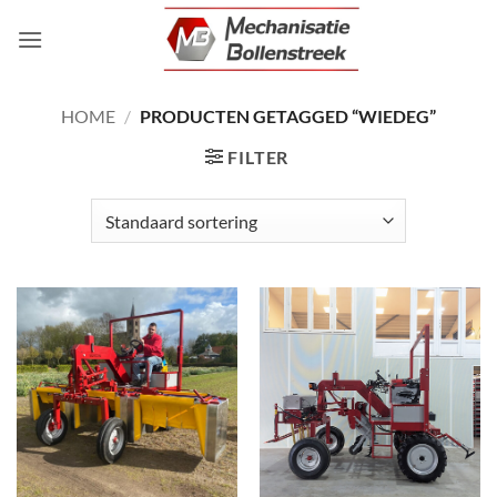
Ga
naar
inhoud
HOME
/
PRODUCTEN GETAGGED “WIEDEG”
FILTER