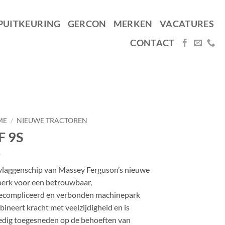
PUITKEURING
GERCON
MERKEN
VACATURES
CONTACT
ME
/
NIEUWE TRACTOREN
F 9S
 vlaggenschip van Massey Ferguson’s nieuwe
perk voor een betrouwbaar,
ecompliceerd en verbonden machinepark
ineert kracht met veelzijdigheid en is
edig toegesneden op de behoeften van