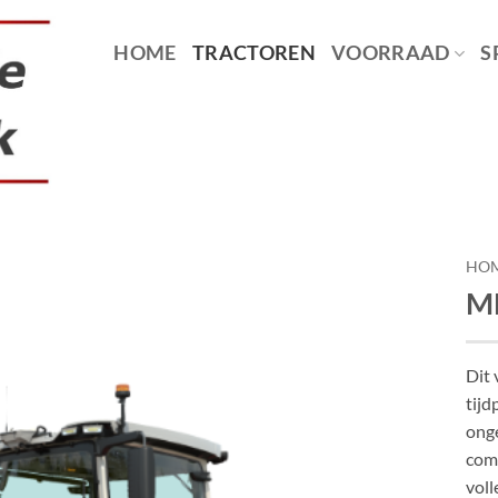
HOME
TRACTOREN
VOORRAAD
S
HO
M
Dit
tijd
ong
comb
voll