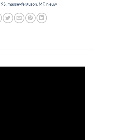
:
9S
,
masseyferguson
,
MF
,
nieuw