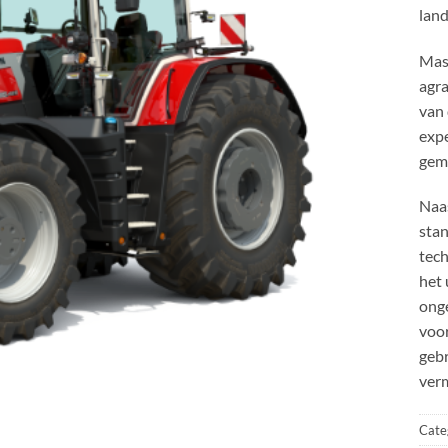
lan
Mas
agr
van 
expe
gem
Naas
stan
tec
het
ong
voor
gebr
verm
Cate