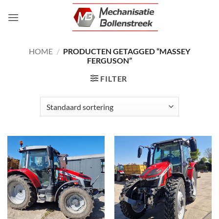
Ga
naar
inhoud
HOME
/
PRODUCTEN GETAGGED “MASSEY
FERGUSON”
FILTER