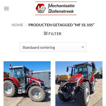
Ga
naar
inhoud
HOME
/
PRODUCTEN GETAGGED “MF 5S.105”
FILTER