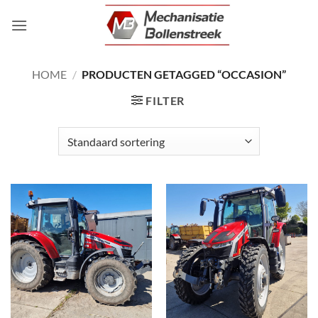
Ga
naar
inhoud
HOME
/
PRODUCTEN GETAGGED “OCCASION”
FILTER