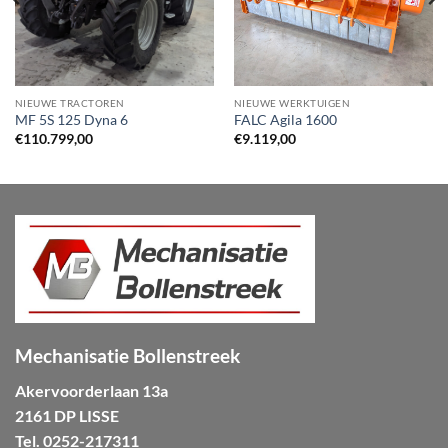
NIEUWE TRACTOREN
NIEUWE WERKTUIGEN
MF 5S 125 Dyna 6
FALC Agila 1600
€
110.799,00
€
9.119,00
Mechanisatie Bollenstreek
Akervoorderlaan 13a
2161 DP LISSE
Tel.
0252-217311