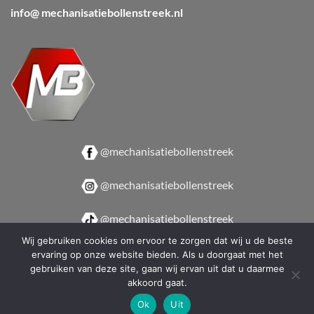
info@ mechanisatiebollenstreek.nl
@mechanisatiebollenstreek
@mechanisatiebollenstreek
@mechanisatiebollenstreek
Wij gebruiken cookies om ervoor te zorgen dat wij u de beste
@mechanisatiebollenstreek
ervaring op onze website bieden. Als u doorgaat met het
gebruiken van deze site, gaan wij ervan uit dat u daarmee
akkoord gaat.
Ok
Uit
Copyright 2026 ©
De Roo Design